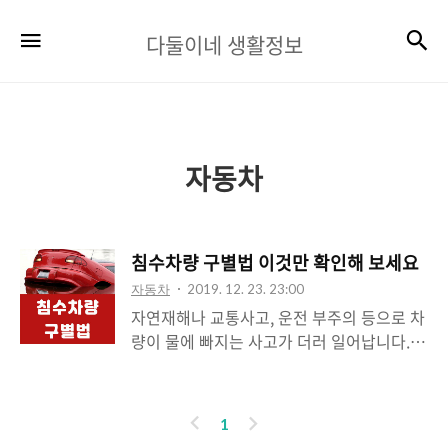
다
검
메뉴
다둘이네 생활정보
둘
이
네
생
자동차
활
정
침수차량 구별법 이것만 확인해 보세요
보
자동차
2019. 12. 23. 23:00
자연재해나 교통사고, 운전 부주의 등으로 차
량이 물에 빠지는 사고가 더러 일어납니다.
이러한 침수차량은 원칙적으로 폐차되어야
하지만 침수차량을 복원하여 중고차 시장에
되파는 업자들이 있기 때문에 중고차 구매 시
이
다
1
각별한 주의가 필요합니다. 그래서 오늘은 중