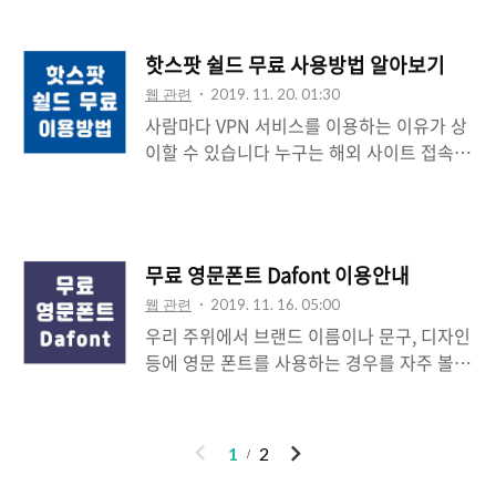
를 찾는 분들이 많으신데요 그래서 오늘은 독
종이문서를 분석하여 텍스트 복사가 가능한
특한 형식의 파워포인트 디자인을 무료로 이
pdf 문서로 변환 가능한 어플입니다. 변환한
핫스팟 쉴드 무료 사용방법 알아보기
용할 수 있는 사이트 Slide Hunter에 대해
문서를 공유하거나 메일로 첨부할 수 있어 활
웹 관련
2019. 11. 20. 01:30
소개합니다. 파워포인트 디자인 무료 받기 독
용도가 높습니다. 3) 어플을 실행하면 로그인
사람마다 VPN 서비스를 이용하는 이유가 상
특한 템플릿 많은 곳 1) 슬라이드 헌터 홈페이
..
이할 수 있습니다 누구는 해외 사이트 접속을
지로 이동합니다.
위해, 누구는 아이피 제한을 피하기 위해 이
(https://slidehunter.com/) 2) Slide
용할 수 있는데요 요즘에는 공용 와이파이나
Hunter는 파워포인트 디자인 무료 파일을
가정의 와이파이도 해커들로부터 사이버 범
제공하는 사이트입니다. 상단 메뉴에서
죄의 대상이 될 수 있어 데이터 보안 수준이
Shapes, Diagrams, Slides, #d, Charts,
무료 영문폰트 Dafont 이용안내
높은 vpn 서비스가 권장되고 있습니다. 그래
Blog 등 사용자의 목적에 맞는 템플릿을 검
웹 관련
2019. 11. 16. 05:00
서 오늘은 전 세계적으로 6억 명 이상이 사용
색하고 다운로드할 수 있습니다. 3) 3D 템..
우리 주위에서 브랜드 이름이나 문구, 디자인
하는 핫스팟 쉴드 무료 사용방법에 대해 알아
등에 영문 폰트를 사용하는 경우를 자주 볼
보도록 하겠습니다. 핫스팟 쉴드 무료 사용방
수 있습니다. 영문은 세계 공용어로 브랜드
법 알아보기 1) 핫스팟 쉴드 홈페이지에 방문
이미지를 세계화하는 데 도움이 될 뿐만 아니
합니다.
라 이미지를 고급스럽게 포장하는 역할도 될
(https://www.hotspotshield.com/) 2)
이
다
1
2
수 있다고 생각하는데요 그래서 오늘은 무료
Hotspot Shield의 장점은 검열 차단을 우회
전
음
영문폰트 사이트 Dafont에 대해 소개하도록