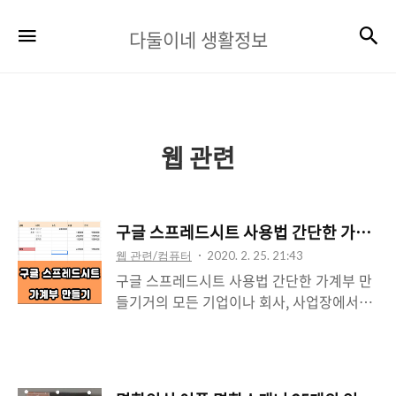
다
검
메뉴
다둘이네 생활정보
둘
이
네
생
웹 관련
활
정
구글 스프레드시트 사용법 간단한 가계부 
보
웹 관련/컴퓨터
2020. 2. 25. 21:43
구글 스프레드시트 사용법 간단한 가계부 만
들기거의 모든 기업이나 회사, 사업장에서는
엑셀을 사용하고 있습니다. 엑셀은 시트 (표)
를 다루는 프로그램으로 셀 (Cell)의 열과 행
에 이름과 함수를 입력합니다. 이러한 계산식
은 상황이나 목적에 따라 다양한 형태로 활용