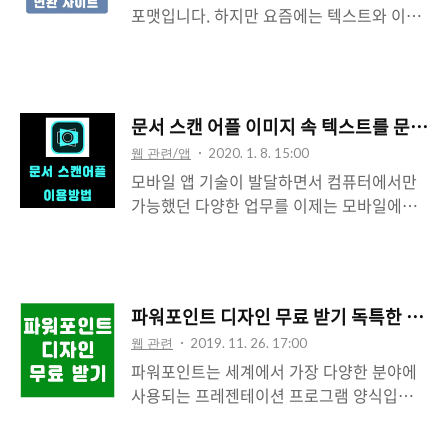
포맷입니다. 하지만 요즘에는 텍스트와 이미
방법 알아보기 1) 구글 검색에서
지, url, 동영상 등의 통합적인 정보를 담을 수
cleanmymac을 검색하고 바로 가기 합니다.
있는 pdf 파일의 활용도가 높아졌다고 할 수
2) cleanmymac은 시스템 정크 파일, 인터
있는데요 웹 환경에 따라 워드 보다 pdf 파일
넷 정크 파일, 보안, 스피드에 관하여 컴퓨터
을 선호하는 경우도 많아 파일 포맷을 변경하
를 청소하고 파일을 정리하는 최적화 프로그
문서 스캔 어플 이미지 속 텍스트를 문서화
는 방법을 알아보시는 분들도 많습니다. 그래
램입니다. 3) 메인 페이지에서 FREE
웹 관련/앱
2020. 1. 8. 15:00
서 오늘은 설치 없이 워드 pdf 변환하는 방법
DOWNLOAD를 클릭합니다. 4) 프로그램이
모바일 앱 기술이 발달하면서 컴퓨터에서만
에 대해 알아보도록 하겠습니다.워드 pdf 변
설치되면 응용프로그램으로 실행파..
가능했던 다양한 업무를 이제는 모바일에서
환 사이트 I love PDF 이용방법 1) I love
처리할 수 있습니다. 과거에는 종이문서를 스
PDF 홈페이지에 방문합니다.
캔받으려면 스캐너가 필요했지만 요즘에는
(https://www.ilovepdf.com/) 2) 해당 웹
문서 스캔 어플을 사용하여 어렵지 않게 PDF
페이지는 PDF 자르기, 압축, 변환 등의 기능
문서를 만들 수 있는데요 종이문서의 텍스트
을 지원하는 홈페이지로 워드 pdf 변환 목적
파워포인트 디자인 무료 받기 독특한 템플릿
를 붙여넣기 가능한 문서 파일로 만들 수 있
으로 이용할 수 있습니다. 3) 메인 페이지에서
웹 관련
2019. 11. 26. 17:00
는 adobe scan 어플 사용방법에 대해 소개
Select WO..
파워포인트는 세계에서 가장 다양한 분야에
합니다. 문서 스캔 어플 이미지 속 텍스트를
사용되는 프레젠테이션 프로그램 양식입니
문서화하는 방법 1) 구글 플레이 스토어 또는
다. 어떤 분야이든지 발표 형식으로 만들 수
앱 스토어에서 adobe scan을 검색하고 설치
있기 때문에 파워포인트 템플릿 디자인 무료
합니다. 2) adobe scan은 모바일 환경에서