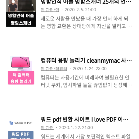
명함인식 어플 명함스캐너 25개의 언어 지
될 수 있는데요 구글에서는 경리, 회계 등에
웹 관련/앱
2020. 2. 5. 21:00
사용되는 프로그램을 온라인 환경에서 사용
새로운 사람을 만났을 때 가장 먼저 하게 되
할 수 있게 만들었습니다. 구글 스프레드시트
는 명함 교환은 상대방에게 자신을 알리고 회
는 엑셀과 동일하게 사용할 수 있고 엑셀 또
사나 소재지를 알려 신뢰감을 주게 합니다.
는 다양한 파일 형식을 지원하기 때문에 누구
그러기 때문에 사람을 많이 만나고 다니게 되
나 쉽게 이용할 수 있는데요 이제부터 구글
면 지갑 속 명함이 포화상태가 되기도 하는데
스프레드시트 사용법에 살펴보도록 하겠습니
요 이러한 명함을 좀 더 가볍고 효율적으로
다. 구글 스프레드시트구글 검색에서 구글 스
컴퓨터 용량 늘리기 cleanmymac 사용
관리할 수 있는 방법이 필요하기도 합니다.
프레드시트를 검색합니다. 검색 결과에서 최
웹 관련/컴퓨터
2020. 1. 24. 23:00
그래서 오늘은 일상생활에서 편리하게 사용
상단 검색 항목을 바로 가기합니다. 스프레드
컴퓨터는 사용기간에 비례하여 불필요한 인
가능한 카드형 명함인식 어플 명함 스캐너에
시트는 온라인 프로그램으로 ..
터넷 쿠키, 임시파일 들을 끊임없이 생성해
대해 소개하도록 하겠습니다. 명함인식 어플
냅니다. 또한 멀티미디어 프로그램을 사용하
명함스캐너 25개의 언어 지원 앱 1) 모바일
여 생성되는 파일들을 정리하지 않으면 컴퓨
앱 검색창에 명함 스캐너를 검색하고 설치합
터 성능을 저하시키는 원인이 되기도 하는데
니다. 2) 명함 스캐너는 세계 25개의 언어를
요 그래서 오늘은 컴퓨터 용량 늘리기나 파일
인식하여 종이 명함의 데이터를 모바일로 저
워드 pdf 변환 사이트 I love PDF 이용방법
정리에 필요한 최적화 프로그램
장시킬 수 있는 명함인식 어플입니다. 3) 어플
웹 관련
2020. 1. 22. 21:30
cleanmymac에 대해 소개하도록 하겠습니
을 실행하고 이용 약관에 동의합니다. 4) 명함
워드는 세계에서 가장 보편적인 텍스트 파일
다. 컴퓨터 용량 늘리기 cleanmymac 사용
스캐너의 메인..