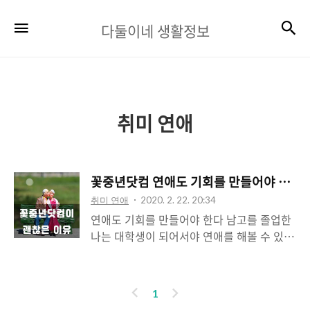
다
검
메뉴
다둘이네 생활정보
둘
이
네
생
취미 연애
활
정
꽃중년닷컴 연애도 기회를 만들어야 한다
보
취미 연애
2020. 2. 22. 20:34
연애도 기회를 만들어야 한다 남고를 졸업한
나는 대학생이 되어서야 연애를 해볼 수 있었
습니다. 그 당시 연애를 할 수 있었던 것은 동
아리활동을 했기 때문이라고 생각합니다.. 졸
업을 하고 나니 더 이상 새로운 사람을 만날
이
다
1
기회가 없었습니다. 그래서 영어회화 학원에