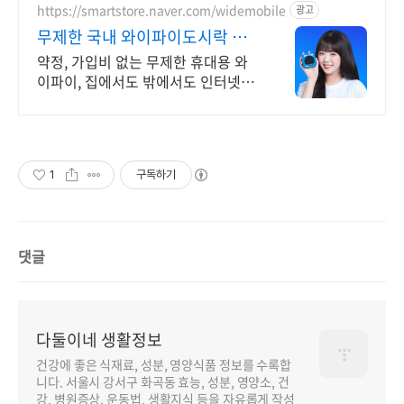
https://smartstore.naver.com/widemobile
광고
무제한 국내 와이파이도시락 약
정/가입비없이 무료반납까지
약정, 가입비 없는 무제한 휴대용 와
이파이, 집에서도 밖에서도 인터넷연
결 걱정 끝
1
구독하기
댓글
다둘이네 생활정보
건강에 좋은 식재료, 성분, 영양식품 정보를 수록합
니다. 서울시 강서구 화곡동 효능, 성분, 영양소, 건
강, 병원증상, 운동법, 생활지식 등을 자유롭게 작성