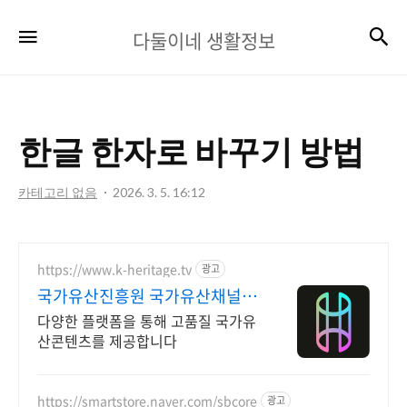
다
검
메뉴
다둘이네 생활정보
둘
이
네
한글 한자로 바꾸기 방법
생
활
카테고리 없음
2026. 3. 5. 16:12
정
보
https://www.k-heritage.tv
광고
국가유산진흥원 국가유산채널 한
국의 세계유산 영상
다양한 플랫폼을 통해 고품질 국가유
산콘텐츠를 제공합니다
https://smartstore.naver.com/sbcore
광고