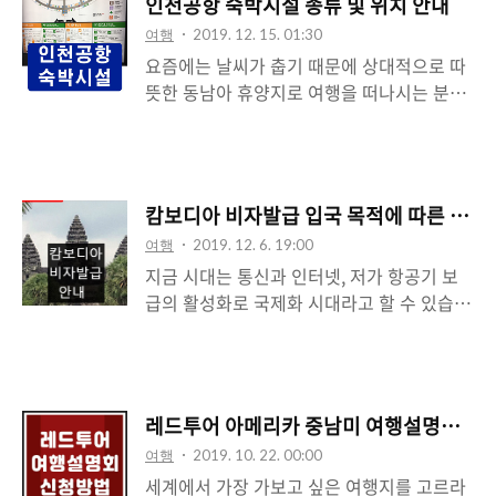
인천공항 숙박시설 종류 및 위치 안내
습니다. 하지만 국가의 치안을 위해 일정한
여행
2019. 12. 15. 01:30
기준을 두고 있는 걸로 보입니다. 하지만 이
요즘에는 날씨가 춥기 때문에 상대적으로 따
이 기준이 자주 변화하기 때문에 시간이 늘어
뜻한 동남아 휴양지로 여행을 떠나시는 분들
날수록 외국인 거주자들도 많이 줄어들고 있
이 많은 것 같습니다. 저렴한 항공권을 찾다
는 추세입니다. 먼저 주 태국 대한민국 대사
보면 의도치 않게 공항에서 시간을 오래 보내
관의 입국 거부 사유를 살펴보면 다음과 같습
야 하는 경우도 생기기 마련인데요 요즘에는
니다. 주 태국 대한민국 대사관 입국 거부 사
인천공항 숙박시설들이 많이 생겼기 때문에
유 여권 미소지, 훼손된 여권을 소지, 비자면
캄보디아 비자발급 입국 목적에 따른 신청
호텔 또는 찜질방 서비스를 통해 편안한 휴식
제협정 준수하지 않는 경우, 체류비용이 부족
여행
2019. 12. 6. 19:00
이 가능합니다. 그래서 오늘은 이러한 숙박시
한 경우, 여권 유효기간이 6개월 미만인 경우,
지금 시대는 통신과 인터넷, 저가 항공기 보
설 위치에 대해 알아보도록 하겠습니다. 인천
기타 : 정신적..
급의 활성화로 국제화 시대라고 할 수 있습니
공항 숙박시설 종류 및 위치 안내 캡슐호텔
다. 그러기에 관광 목적뿐만 아니라 파견, 해
다락 휴 (T1) 제1여객 터미널 교통센터 1층
외 체류, 어학연수, 유학, 사업이 주, 취업 등
중앙에 위치한 캡슐호텔입니다. 오전 6시부
을 위한 해외 이동이 많아지고 있는데요 각
터 오후 8시까지, 오후 8시부터 익일 오전 6
나라마다 요구하는 비자 조건이 다르기 때문
시까지 이용할 수 있으며 비즈니스 센터, 샤
레드투어 아메리카 중남미 여행설명회 참
에 이주나 방문 계획이 있다면 꼼꼼히 살펴보
워 시설을 포함합니다. 연락처 : 032-743-
여행
2019. 10. 22. 00:00
아 불이익을 당하지 않는 것이 좋습니다. 그
5000 캡슐호텔 다락 휴(T2) 제2여객터미널
세계에서 가장 가보고 싶은 여행지를 고르라
래서 오늘은 캄보디아 비자발급에 대한 대략
교통센터 지..