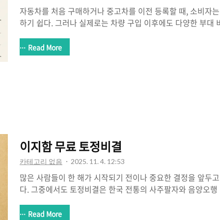
자동차를 처음 구매하거나 중고차를 이전 등록할 때, 소비자는
하기 쉽다. 그러나 실제로는 차량 구입 이후에도 다양한 부대 
도 가장 중요한 항목 중 하나가 바로 취득세와 등록세다. 이 둘
세’로 불리며, 자동차를 취득한 이후 해당 지자체에 등록하는
Read More
하는 세금이다.취등록세는 차량 종류, 연식, 친환경 여부, 최초
에 따라 달라지며, 계산 방식도 단순하지 않다. 특히 중고차의
세 표준이 적용되어 복잡하게 느껴질 수 있다. 이 글에서는 
차량 유형별 계산 방법, 감면 혜택까지 실생활에 바로 적용 
한다. 자동차 취..
이지함 무료 토정비결
카테고리 없음
2025. 11. 4. 12:53
많은 사람들이 한 해가 시작되기 전이나 중요한 결정을 앞두
다. 그중에서도 토정비결은 한국 전통의 사주팔자와 음양오행
흐름을 정리해주는 대표적인 운세 콘텐츠입니다. 특히 이지함
결 서비스는 광고나 회원가입 없이 누구나 간편하게 이용할 수
Read More