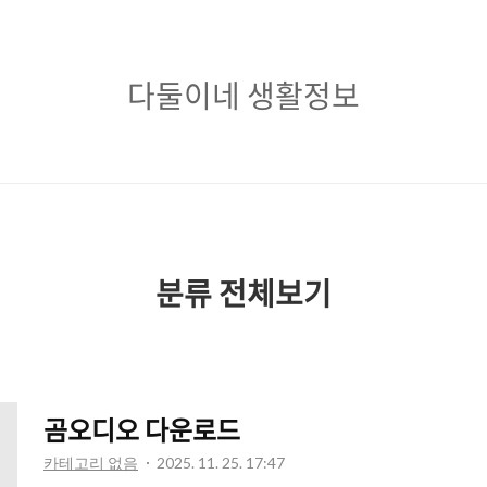
다
다둘이네 생활정보
둘
이
네
생
활
분류 전체보기
정
보
곰오디오 다운로드
카테고리 없음
2025. 11. 25. 17:47