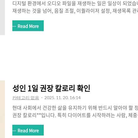
디지털 환경에서 오디오 파일을 재생하는 일은 일상이 되었습
재생하는 것을 넘어, 음질 조절, 이퀄라이저 설정, 재생목록 관
요한 사용자도 많아졌습니다. 곰오디오는 이런 다양한 요구를
플레이어로, 간편한 UI와 안정적인 성능으로 많은 이용자에게
Read More
니다. 이 글에서는 곰오디오를 처음 사용하는 분들을 위해, 
치 파일을 다운로드하고 PC에 설치하는 전체 과정을 단계별로
만에 설치를 완료할 수 있도록 실제 화면 흐름에 맞춘 설명으로
오란 무엇인가요?곰오디오는 곰플레이어로 잘 알려진 ㈜그래텍(
무료 오디오 재생 프로그..
성인 1일 권장 칼로리 확인
카테고리 없음
2025. 11. 20. 16:14
현대 사회에서 건강한 삶을 유지하기 위해 반드시 알아야 할 정
권장 칼로리**입니다. 특히 다이어트를 시작하려는 사람, 체중
근육을 늘리려는 사람 모두에게 **자신의 적정 열량 섭취 기준
다. 하지만 많은 사람들이 하루에 몇 칼로리를 먹어야 하는지
Read More
정보를 참고해 영양 불균형을 겪는 경우가 많습니다. 이 글에서