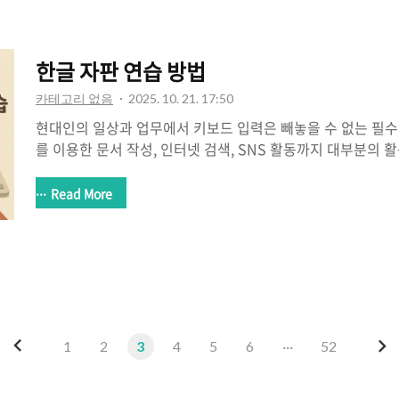
한글 자판 연습 방법
카테고리 없음
2025. 10. 21. 17:50
현대인의 일상과 업무에서 키보드 입력은 빼놓을 수 없는 필수
를 이용한 문서 작성, 인터넷 검색, SNS 활동까지 대부분의
있습니다. 하지만 의외로 많은 사람이 정확한 자판 배치나 손
채, 비효율적으로 타자를 치고 있는 경우가 많습니다.한글 자
Read More
속도만 향상되는 것이 아니라, 생각을 더 빠르게 표현할 수 있
완성도까지 높일 수 있습니다. 또한, 자판 숙련도는 취업 시험,
무 등에서도 매우 중요한 요소로 작용합니다. 본 글에서는 초
한글 자판연습 방법을 체계적으로 소개하고, 자판 종류, 연습 프
전 연습법..
이
다
1
2
3
4
5
6
···
52
전
음