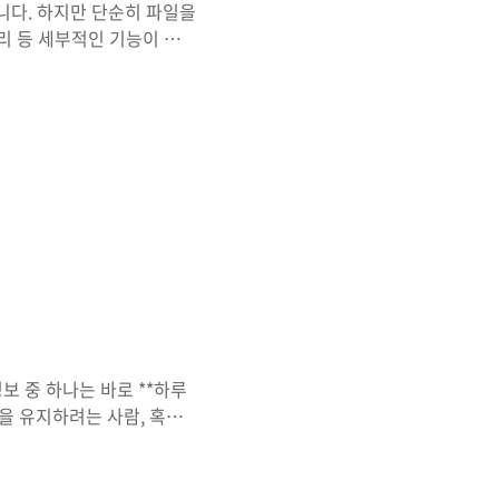
니다. 하지만 단순히 파일을
리 등 세부적인 기능이 필
 충족시켜주는 무료 오디오
 꾸준한 사랑을 받고 있습
안전하게 공식 사이트에서 설
 안내합니다. 초보자도 3분
 구성했습니다. 1. 곰오디
GRETECH)에서 개발한
보 중 하나는 바로 **하루
을 유지하려는 사람, 혹은
**을 아는 것은 필수입니
 명확하게 모르거나, 잘못된
는 남성과 여성, 연령별,