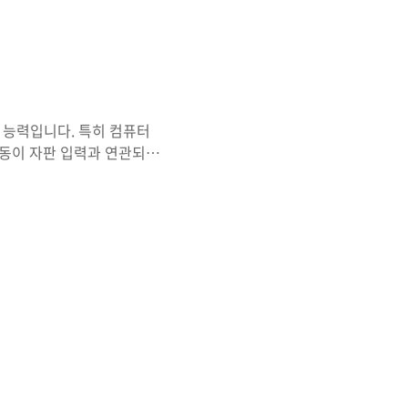
 능력입니다. 특히 컴퓨터
 활동이 자판 입력과 연관되어
가락 사용법을 익히지 못한
판을 잘 익히면 단순히 타자
으며, 오타를 줄여서 문서의
 공무원 필기시험, 행정 업
보자도 쉽게 따라할 수 있는
로그램, 손가락 배치, 실