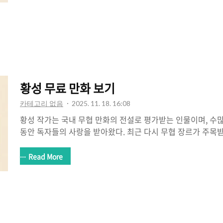
활동량별로 구분하여 성인이 하루에 섭취해야 하는 칼로리를
다. 또한 칼로리 계산 방법, 식단 구성 팁, 자주 묻는 질문까지
로 활용할 수 있도록 구성했습니다. 1. 1일 권장 칼로리란?1
루 동안 정상..
황성 무료 만화 보기
카테고리 없음
2025. 11. 18. 16:08
황성 작가는 국내 무협 만화의 전설로 평가받는 인물이며, 수
동안 독자들의 사랑을 받아왔다. 최근 다시 무협 장르가 주목
도 새롭게 관심을 받고 있다. 하지만 일부 사용자들은 여전히
감상하려고 시도하는 경우가 있다. 이는 저작권 위반에 해당되
Read More
보안 문제까지 발생할 수 있다. 다행히도 최근에는 정식 플랫
들을 무료로 감상할 수 있는 방법이 다양하게 제공되고 있다. 
료로 안전하고 정당하게 감상하는 방법을 단계별로 정리해본다
엇인가?황성 작가는 1990년대부터 본격적으로 작품 활동을 
무협 만화를 발표해왔다...