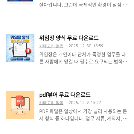
살아갑니다. 그런데 국제적인 환경이 점점 확
문의하는 것이다.넷플릭스는 고객 지원에 있
대되면서, 한국 이름을 영어로 변환해야 하는
어 다양한 채널을 제공하고 있으며, 그 중에
상황이 자주 발생하고 있습니다. 예를 들어,
서도 ‘고객센터 전화번호’는 가장 신속하게
여권을 만들거나 해외에 이메일을 보내야 할
상담 받을 수 있는 수단 중 하나다. 이 글에서
때, 또는 유학이나 취업을 준비할 때 반드시
는 넷플릭스 고객센터 전화번호를 포함하여,
위임장 양식 무료 다운로드
영어 이름을 사용하게 됩니다. 이 글에서는
고객 지원을 효율적으로 받는 방법을 단계별
카테고리 없음
2025. 12. 30. 13:59
한국 이름을 자연스럽고 정확하게 영어 이름
로 자세히 안내한다. 또한 넷플릭스의 상담
위임장은 개인이나 단체가 특정한 업무를 다
으로 바꾸는 방법에 대해 구체적으로 설명하
가능 시간, 자동응..
른 사람에게 맡길 때 필수로 요구되는 법적
고자 합니다. 이 내용은 실생활에 바로 적용
문서다. 은행 업무, 부동산 계약, 차량 등록,
할 수 있을 정도로 실용적이며, 다른 웹사이
각종 관공서 민원처리 등에서 제3자가 대신
트에서 흔히 볼 수 없는 고유한 접근법을 담
업무를 수행하려면 반드시 위임장을 제출해
고 있습니다. 1. 영어이름 변환이 필요한 이유
야 한다. 그런데 많은 사람들이 위임장을 미
많은 한국인들은 영어이름을 정할 때 단순히
pdf뷰어 무료 다운로드
리 준비하지 않거나, 형식에 맞지 않아 접수
발음을 따라 표기하거나, 외국인 친구의 도움
카테고리 없음
2025. 12. 9. 15:27
가 거절되는 경우가 적지 않다. 특히 직접 방
을 받아 이름을 정하곤 합니다. 하지만 이러
PDF 파일은 일상에서 가장 널리 사용되는 문
문이 어려운 상황에서 위임장을 통해 업무를
한 방법은 일관성이 ..
서 형식 중 하나입니다. 업무 서류, 계약서, 설
처리하려면, 양식을 정확하게 작성하고 제출
명서, 학교 과제 등 거의 모든 분야에서 PDF
할 수 있어야 한다. 이 글에서는 위임장 양식
는 기본 문서 포맷으로 자리잡았습니다. 하지
을 무료로 다운로드받는 방법부터, 위임장에