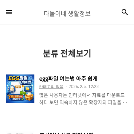
다
검
메뉴
다둘이네 생활정보
둘
이
네
생
분류 전체보기
활
정
egg파일 여는법 아주 쉽게
보
카테고리 없음
2026. 2. 5. 12:23
많은 사용자는 인터넷에서 자료를 다운로드
하다 보면 익숙하지 않은 확장자의 파일을 접
하게 된다. 특히 “.egg”라는 확장자는 초보자
에게는 생소하게 느껴질 수 있으며, 일반적인
압축 프로그램으로는 바로 열리지 않아 당황
하는 경우가 많다. egg 파일은 국내에서 많이