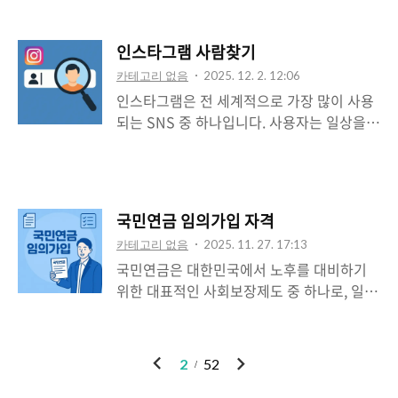
만 여전히 많은 사용자들이 PDF 파일을 열기
꼭 들어가야 할 항목, 실제 활용 예시까지 구
위해 불필요한 유료 프로그램이나 무거운 소
체적으로 설명한다. 이제 위임장 때문에 당황
인스타그램 사람찾기
프트웨어를 설치하고 있습니다. 이 글에서는
하거나 다시 방문할 필요 없이, 미리 준비하
카테고리 없음
2025. 12. 2. 12:06
누구나 쉽게 사용할 수 있고, 광고나 바이러
고 효율적으로 업무를 처리할 수 있게 될 것
인스타그램은 전 세계적으로 가장 많이 사용
스 걱정 없이 안전하게 사용할 수 있는 무료
이다. 1. 위임장이 ..
되는 SNS 중 하나입니다. 사용자는 일상을
PDF 뷰어 다운로드 방법을 안내합니다. 또한
공유하거나 정보를 습득하는 데 인스타그램
너무 잘 알려진 프로그램 외에도 구글에 많이
을 활용합니다. 그러나 정작 인스타그램에서
노출되지 않은 가볍고 유용한 대체 프로그램
누군가를 찾고 싶을 때는 막막한 경우가 많습
도 함께 소개하겠습니다. 1. 무겁고 광고 많은
니다. 친구를 다시 찾고 싶을 때, 연락이 끊긴
PDF 뷰어, 대안이 필요합니다PDF 파일을 보
국민연금 임의가입 자격
사람을 찾고 싶을 때, 또는 SNS 상에서 유명
기 위해 가장 먼저 떠올리는 프로그램은 대부
카테고리 없음
2025. 11. 27. 17:13
인을 찾고 싶을 때, 단순 검색만으로는 어려
분 ‘Adobe Acrobat Reader..
국민연금은 대한민국에서 노후를 대비하기
움을 겪을 수 있습니다. 이 글에서는 인스타
위한 대표적인 사회보장제도 중 하나로, 일정
그램에서 사람을 찾는 다양한 방법을 정리하
기간 보험료를 납부하면 은퇴 후 매달 연금을
여 안내드립니다. 전화번호, 사용자 이름, 이
지급받을 수 있는 제도다. 일반적으로 직장을
메일, 페이스북 연동, 추천 알고리즘 활용 등,
다니는 사람은 의무적으로 가입되지만, 경제
실제로 효과적인 방법만을 골라 순서대로 소
이
다
2
52
활동을 하지 않거나 자영업자로 소득신고가
개합니다. 이 글 하나면 인스타그램 사람찾기
전
음
되어 있지 않은 사람은 국민연금에서 제외되