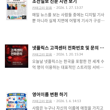
조선일보 신문 지면 보기
사용하는 압축 형식 중 하나로, 특정 프로그
카테고리 없음
2026. 1. 27. 13:37
램이 없으면 제대로 열리지 않는다. 본 글에
매일 뉴스를 보는 사람들 중에는 디지털 기사
서는 egg 파일의 정체부터, 이를 열 수 있는
뿐 아니라 실제 지면에 어떻게 기사가 구성되
프로그램, 사용 방법, 대체 방법까지 구체적
어 있는지 궁금해하는 분들도 많습니다. 특히
이고 쉽게 설명한다. 윈도우 사용자는 물론,
조선일보처럼 오랜 전통을 가진 대표적인 종
맥(Mac)이나 모바일 사용자도 이해할 수 있
합일간지는 지면 편집이 매우 탄탄하게 구성
도록 각 환경에 맞춘 안내도 포함되어 있으니
되어 있어, 전자판(지면보기)을 통해 읽는 독
끝까지 읽으면 실질적인 해결책을 얻을 수 있
넷플릭스 고객센터 전화번호 및 문의 방법
자도 상당히 많습니다. 하지만 처음 이용하는
을 것이다. 1. egg 파일이란 무엇인가?egg
카테고리 없음
2026. 1. 20. 15:34
사람이라면 ‘조선일보 지면보기를 어디서 볼
파일은 압축 파일의 한 종류이며, 이스트소
오늘날 넷플릭스는 한국을 포함한 전 세계 수
수 있는지’, ‘무료로 가능한지’, ‘모바일에서도
프..
억 명이 이용하는 대표적인 스트리밍 서비스
볼 수 있는지’ 등의 다양한 궁금증이 생깁니
이다. 다양한 오리지널 콘텐츠와 영화, 드라
다. 이 글에서는 **조선일보 지면보기를 손쉽
마, 다큐멘터리 등을 제공하며 끊임없이 인기
게 이용하는 방법**을 단계별로 알려드립니
를 끌고 있다. 하지만 아무리 우수한 서비스
다. 초보자도 따라할 수 있도록 PC, 모바일 모
라도 사용자들은 종종 계정 문제, 결제 오류,
두 자세히 설명하겠습니다. 1. 조선일보 지면
영어이름 변환 하기
로그인 실패, 기기 연동 오류 등 다양한 문제
보기란 무엇인가요?조선일보 지면보기는 실
카테고리 없음
2026. 1. 6. 14:13
에 직면하게 된다. 이럴 때 빠르게 문제를 해
제 인쇄된 조선일보 종이신문의 형태를 **전
사람은 누구나 자신의 이름에 애정을 가지고
결하는 방법 중 하나는 바로 고객센터에 직접
자판 형태로 ..